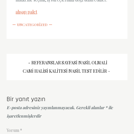
ahşap palet
UNCATEGORIZED
Yazı
REFERANSLAR SAYFASI NASIL OLMALI
CAMI HALISI KALITESI NASIL TEST EDILIR
gezinmesi
Bir yanıt yazın
E-posta adresiniz yayınlanmayacak.
Gerekli alanlar
*
ile
işaretlenmişlerdir
Yorum
*