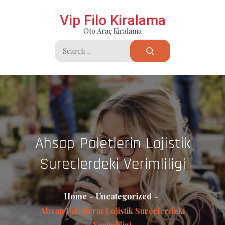
Skip
Vip Filo Kiralama
to
Oto Araç Kiralama
content
Search
for:
Ahsap Paletlerin Lojistik
Sureclerdeki Verimliligi
Home
Uncategorized
Ahsap Paletlerin Lojistik Sureclerdeki
Verimliligi