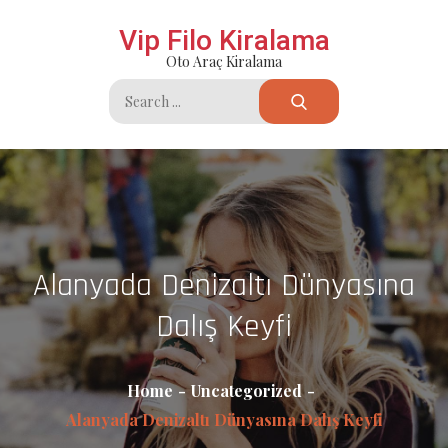
Skip
Vip Filo Kiralama
to
Oto Araç Kiralama
content
Search
for:
Alanyada Denizaltı Dünyasına
Dalış Keyfi
Home
Uncategorized
Alanyada Denizaltı Dünyasına Dalış Keyfi