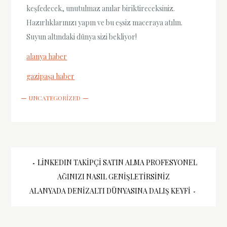
keşfedecek, unutulmaz anılar biriktireceksiniz.
Hazırlıklarınızı yapın ve bu eşsiz maceraya atılın.
Suyun altındaki dünya sizi bekliyor!
alanya haber
gazipaşa haber
UNCATEGORIZED
Yazı
LINKEDIN TAKIPÇI SATIN ALMA PROFESYONEL
AĞINIZI NASIL GENIŞLETIRSINIZ
gezinmesi
ALANYADA DENIZALTI DÜNYASINA DALIŞ KEYFI