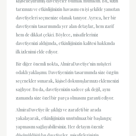
kişiselleştirilmiş davetiyeler bulmak mümkün. Bu, sizin
tarzınızı ve etkinliğinizin havasını en iyi şekilde yansıtan
davetiyeleri seçmenize olanak tanıyor. Ayrıca, her bir
davetiyenin tasarımında yer alan detaylar, hem zarif
hem de dikkat çekici. Böylece, misafirleriniz
davetiyenizi aldığında, etkinliğinizin kalitesi hakkında
ilk izlenimi elde ediyor.
Bir diğer önemli nokta, AlmiraDavetiye'nin müşteri
odaklı yaklaşımı. Davetiyenizin tasarımında size özgün
seçenekler sunarak, kişisel dokunuşlarınızı eklemenizi
sağlıyor. Bu da, davetiyenizin sadece şık değil, aynı
zamanda size özel bir parça olmasını garanti ediyor.
AlmiraDavetiye ile şıklığı ve zarafeti bir arada
yakalayarak, etkinliğinizin unutulmaz bir başlangıç
yapmasını sağlayabilirsiniz. Her detayın özenle
düşünüldüğü bu davetiyeler, misafirlerinizin