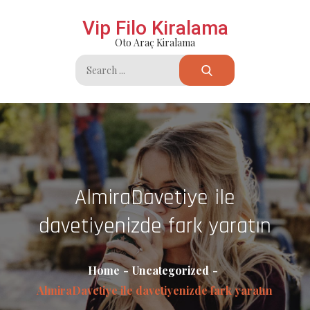
Skip
Vip Filo Kiralama
to
Oto Araç Kiralama
content
Search
for:
AlmiraDavetiye ile
davetiyenizde fark yaratın
Home
Uncategorized
AlmiraDavetiye ile davetiyenizde fark yaratın