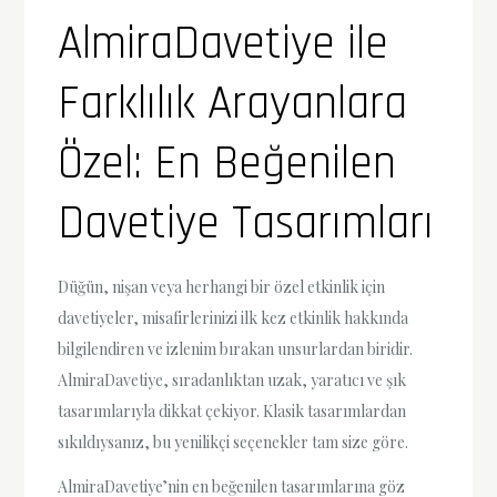
AlmiraDavetiye ile
Farklılık Arayanlara
Özel: En Beğenilen
Davetiye Tasarımları
Düğün, nişan veya herhangi bir özel etkinlik için
davetiyeler, misafirlerinizi ilk kez etkinlik hakkında
bilgilendiren ve izlenim bırakan unsurlardan biridir.
AlmiraDavetiye, sıradanlıktan uzak, yaratıcı ve şık
tasarımlarıyla dikkat çekiyor. Klasik tasarımlardan
sıkıldıysanız, bu yenilikçi seçenekler tam size göre.
AlmiraDavetiye’nin en beğenilen tasarımlarına göz