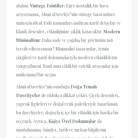
atalım.
Vintage Esintiler:
Eğer nostaljik bir hava
arıyorsanız, AlmiraDavetiye’nin vintage tasarımları
sizin için ideal. Eski zamanları andıran zarif detaylar ve
klasik desenler, etkinliğinize şıklık katacaktır.
Modern
Minimalizm:
Daha sade ve çağdaş bir görünüm mü
tercih ediyorsunuz? Minimalist tasarımlar, temiz
çizgileri ve zarif dokunuşlarıyla modern etkinliklerin
vazgeçilmezi. Basit ama etkili bir estetik arayanlar için
mükemmel bir seçim.
AlmiraDavetiye’nin sunduğu
Doğa Temalı
Davetiyeler
de oldukça dikkat çekici. Çiçek desenleri,
yaprak figürleri ve doğal renk paletleriyle tasarlanan
bu davetiyeler, doğayla iç içe bir etkinlik için harika bir
seçenek. Ayrıca,
Kişiye Özel Dokunuşlar
da
unutulmamış. İsimler, tarih ve mekan bilgilerini