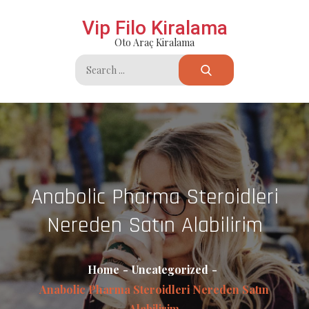
Skip
Vip Filo Kiralama
to
Oto Araç Kiralama
content
Search
for:
Anabolic Pharma Steroidleri
Nereden Satın Alabilirim
Home
Uncategorized
Anabolic Pharma Steroidleri Nereden Satın
Alabilirim