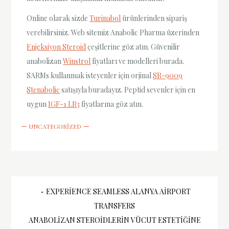
Online olarak sizde
Turinabol
ürünlerinden sipariş
verebilirsiniz. Web sitemiz Anabolic Pharma üzerinden
Enjeksiyon Steroid
çeşitlerine göz atın. Güvenilir
anabolizan
Winstrol
fiyatları ve modelleri burada.
SARMs kullanmak isteyenler için orjinal
SR-9009
Stenabolic
satışıyla buradayız. Peptid sevenler için en
uygun
IGF-1 LR3
fiyatlarına göz atın.
UNCATEGORIZED
Yazı
EXPERIENCE SEAMLESS ALANYA AIRPORT
TRANSFERS
gezinmesi
ANABOLIZAN STEROIDLERIN VÜCUT ESTETIĞINE