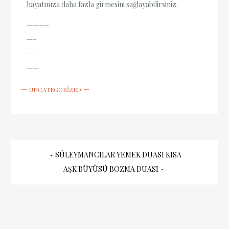
hayatınıza daha fazla girmesini sağlayabilirsiniz.
———–
—–
—
——
UNCATEGORIZED
Yazı
SÜLEYMANCILAR YEMEK DUASI KISA
AŞK BÜYÜSÜ BOZMA DUASI
gezinmesi