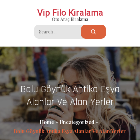
Skip
Vip Filo Kiralama
to
Oto Araç Kiralama
content
Search
for:
Bolu Göynük Antika Eşya
Alanlar Ve Alan Yerler
Home
Uncategorized
Bolu Göynük Antika Eşya Alanlar Ve Alan Yerler