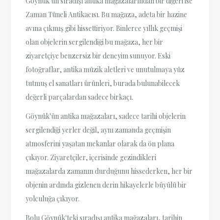
Göynük'ün sıradışı antika mağazalarından bir diğeri ise
Zaman Tüneli Antikacısı. Bu mağaza, adeta bir hazine
avına çıkmış gibi hissettiriyor. Binlerce yıllık geçmişi
olan objelerin sergilendiği bu mağaza, her bir
ziyaretçiye benzersiz bir deneyim sunuyor. Eski
fotoğraflar, antika müzik aletleri ve unutulmaya yüz
tutmuş el sanatları ürünleri, burada bulunabilecek
değerli parçalardan sadece birkaçı.
Göynük'ün antika mağazaları, sadece tarihi objelerin
sergilendiği yerler değil, aynı zamanda geçmişin
atmosferini yaşatan mekanlar olarak da ön plana
çıkıyor. Ziyaretçiler, içerisinde gezindikleri
mağazalarda zamanın durduğunu hissederken, her bir
objenin ardında gizlenen derin hikayelerle büyülü bir
yolculuğa çıkıyor.
Bolu Göynük'teki sıradışı antika mağazaları, tarihin