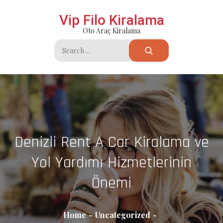
Skip
Vip Filo Kiralama
to
Oto Araç Kiralama
content
Search
for:
Denizli Rent A Car Kiralama ve
Yol Yardımı Hizmetlerinin
Önemi
Home
Uncategorized