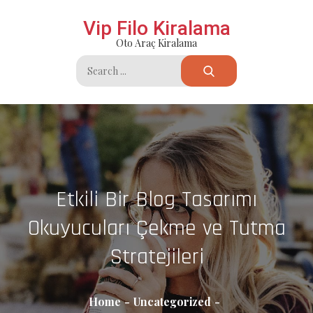
Skip
Vip Filo Kiralama
to
Oto Araç Kiralama
content
Search
for:
Etkili Bir Blog Tasarımı
Okuyucuları Çekme ve Tutma
Stratejileri
Home
Uncategorized