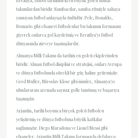
Brezilya, futbol tarihindeki en büyük golcü ulusal
takımlardan biridir. Sambacılar, samba ritmiyle sahaya
yansıyan futbol anlayışıyla ünlüdür. Pele, Ronaldo,
Romario gibi efsanevi futbolcular bu takımın formasını
giyerek onlarca gol kaydetmiş ve Brezilya'yı futbol
dünyasında zirveye taşımışlardır.
Almanya Milli Takımı da tarihin en golcü ekiplerinden
biridir. Alman futbol disiplini ve stratejisi, onları Avrupa
ve dünya futbolunda sürekli bir güç haline getirmiştir.
Gerd Muller, Miroslav Klose gibi isimler, Almanya'yı
uluslararası arenada sayısız golle tanıtmış ve başarıya
taşımıştır.
Arjantin, tarihi boyunca birçok golcü futbolcu
yetiştirmiş ve dünya futboluna büyük katkılar
sağlamıştır. Diego Maradona ve Lionel Messi gibi
efsaneler, Arjantin Milli Takımı formasıyla defalarca