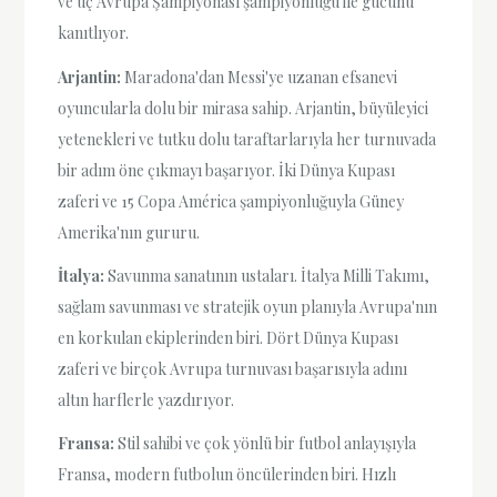
ve üç Avrupa Şampiyonası şampiyonluğu ile gücünü
kanıtlıyor.
Arjantin:
Maradona'dan Messi'ye uzanan efsanevi
oyuncularla dolu bir mirasa sahip. Arjantin, büyüleyici
yetenekleri ve tutku dolu taraftarlarıyla her turnuvada
bir adım öne çıkmayı başarıyor. İki Dünya Kupası
zaferi ve 15 Copa América şampiyonluğuyla Güney
Amerika'nın gururu.
İtalya:
Savunma sanatının ustaları. İtalya Milli Takımı,
sağlam savunması ve stratejik oyun planıyla Avrupa'nın
en korkulan ekiplerinden biri. Dört Dünya Kupası
zaferi ve birçok Avrupa turnuvası başarısıyla adını
altın harflerle yazdırıyor.
Fransa:
Stil sahibi ve çok yönlü bir futbol anlayışıyla
Fransa, modern futbolun öncülerinden biri. Hızlı