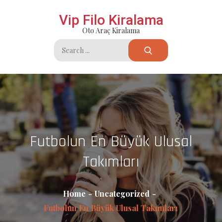
Skip
Vip Filo Kiralama
to
Oto Araç Kiralama
content
Search
for:
Futbolun En Büyük Ulusal
Takımları
Home
Uncategorized
Futbolun En Büyük Ulusal Takımları