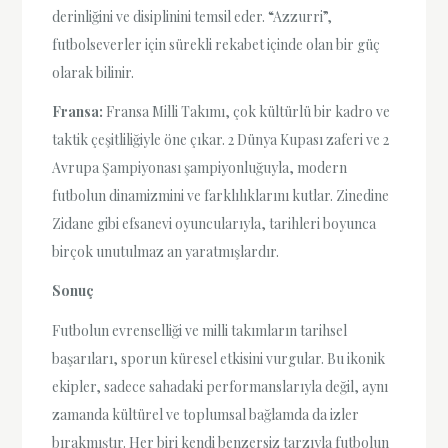
derinliğini ve disiplinini temsil eder. “Azzurri”,
futbolseverler için sürekli rekabet içinde olan bir güç
olarak bilinir.
Fransa:
Fransa Milli Takımı, çok kültürlü bir kadro ve
taktik çeşitliliğiyle öne çıkar. 2 Dünya Kupası zaferi ve 2
Avrupa Şampiyonası şampiyonluğuyla, modern
futbolun dinamizmini ve farklılıklarını kutlar. Zinedine
Zidane gibi efsanevi oyuncularıyla, tarihleri boyunca
birçok unutulmaz an yaratmışlardır.
Sonuç
Futbolun evrenselliği ve milli takımların tarihsel
başarıları, sporun küresel etkisini vurgular. Bu ikonik
ekipler, sadece sahadaki performanslarıyla değil, aynı
zamanda kültürel ve toplumsal bağlamda da izler
bırakmıştır. Her biri kendi benzersiz tarzıyla futbolun