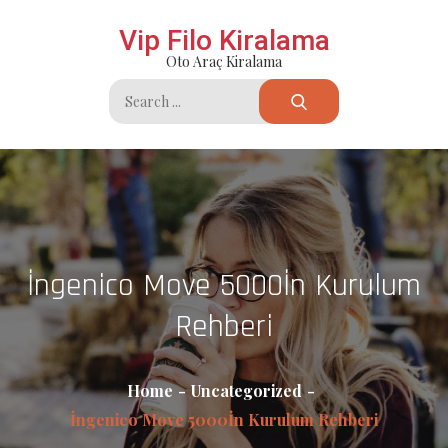
Skip
Vip Filo Kiralama
to
Oto Araç Kiralama
content
Search
for:
İngenico Move 5000İn Kurulum
Rehberi
Home
Uncategorized
İngenico Move 5000İn Kurulum Rehberi