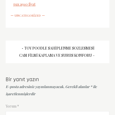
pax a910 fiyat
UNCATEGORIZED
Yazı
TOY POODLE SAHIPLENME SOZLESMESI
CAM FILMI KAPLAMA VE SURUS KONFORU
gezinmesi
Bir yanıt yazın
E-posta adresiniz yayınlanmayacak.
Gerekli alanlar
*
ile
işaretlenmişlerdir
Yorum
*