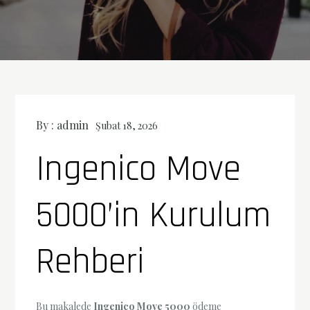
By :
admin
Şubat 18, 2026
Ingenico Move
5000’in Kurulum
Rehberi
Bu makalede
Ingenico Move 5000
ödeme