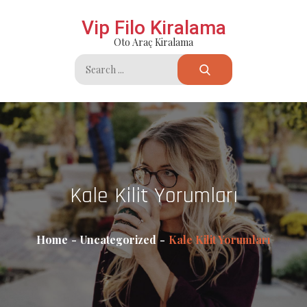
Skip
Vip Filo Kiralama
to
Oto Araç Kiralama
content
Search
for:
Kale Kilit Yorumları
Home
Uncategorized
Kale Kilit Yorumları