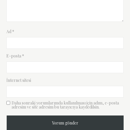
Ad
*
E-posta
*
İnternet sitesi
Daha sonraki yorumlarımda kullanılması için adım, e-posta
adresim ve site adresim bu tarayıcıya kaydedilsin.