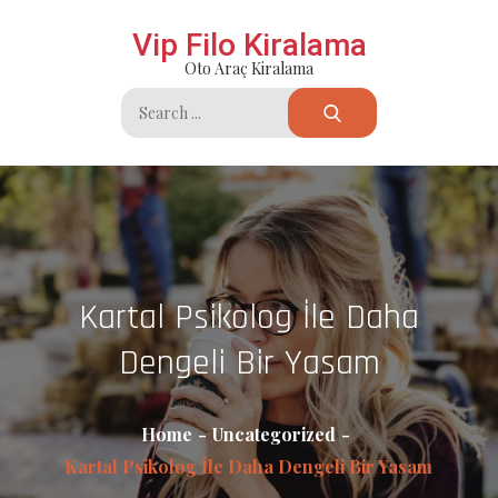
Skip
Vip Filo Kiralama
to
Oto Araç Kiralama
content
Search
for:
Kartal Psikolog İle Daha
Dengeli Bir Yasam
Home
Uncategorized
Kartal Psikolog İle Daha Dengeli Bir Yasam