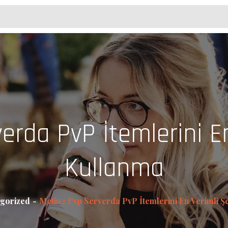
erda PvP İtemlerini En
Kullanma
gorized
Metin2 Pvp Serverda PvP İtemlerini En Verimli Ş