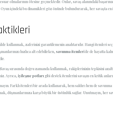
esuar olmalarının ötesine geçmektedir. Onlar, savaş alanındaki başarını
iniz. Oyun içindeki bu dinamikleri göz önünde bulundurarak, her savaşta en 
ktikleri
ekilde kullanmak, zaferinizi garantilemenin anahtarıdır. Hangi itemleri se
şmanlarınızı hızlıca alt edebilirken,
savunma itemleri
ile de hayatta kalm
ir.
. Savaş sırasında doğru zamanda kullanmak, rakiplerinizin tepkisini azalta
niz. Ayrıca,
iyileşme potları
gibi destek itemlerini savaşın en kritik anlar
yın. Farklı itemleri bir arada kullanarak, hem saldırı hem de savunma y
ak, düşmanlarınıza karşı büyük bir üstünlük sağlar. Unutmayın, her savaş