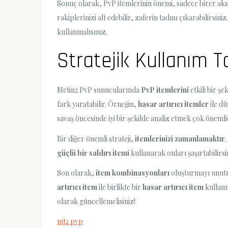
Sonuç olarak, PvP itemlerinin önemi, sadece birer aks
rakiplerinizi alt edebilir, zaferin tadını çıkarabilirs
kullanmalısınız.
Stratejik Kullanım Ta
Metin2 PvP sunucularında
PvP itemlerini
etkili bir ş
fark yaratabilir. Örneğin,
hasar artırıcı itemler
ile dü
savaş öncesinde iyi bir şekilde analiz etmek çok önemlid
Bir diğer önemli strateji,
itemlerinizi zamanlamaktır
güçlü bir saldırı itemi
kullanarak onları şaşırtabilirsi
Son olarak,
item kombinasyonları
oluşturmayı unutma
artırıcı item
ile birlikte bir
hasar artırıcı item
kullanm
olarak güncellemelisiniz!
mt2 pvp