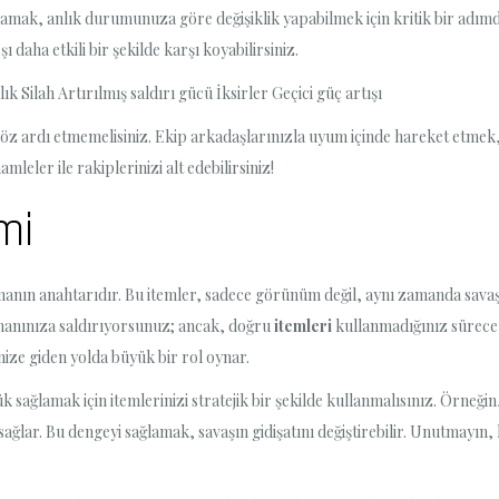
rlamak, anlık durumunuza göre değişiklik yapabilmek için kritik bir adımd
 daha etkili bir şekilde karşı koyabilirsiniz.
 Silah Artırılmış saldırı gücü İksirler Geçici güç artışı
öz ardı etmemelisiniz. Ekip arkadaşlarınızla uyum içinde hareket etmek, 
leler ile rakiplerinizi alt edebilirsiniz!
mi
lmanın anahtarıdır. Bu itemler, sadece görünüm değil, aynı zamanda savaş
üşmanınıza saldırıyorsunuz; ancak, doğru
itemleri
kullanmadığınız sürece, 
nize giden yolda büyük bir rol oynar.
k sağlamak için itemlerinizi stratejik bir şekilde kullanmalısınız. Örneğin
ağlar. Bu dengeyi sağlamak, savaşın gidişatını değiştirebilir. Unutmayın, h