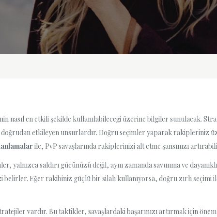
 nasıl en etkili şekilde kullanılabileceği üzerine bilgiler sunulacak. Strat
doğrudan etkileyen unsurlardır. Doğru seçimler yaparak rakipleriniz üzer
anlamalar
ile, PvP savaşlarında rakiplerinizi alt etme şansınızı artırabili
ler, yalnızca saldırı gücünüzü değil, aynı zamanda savunma ve dayanıklılı
 belirler. Eğer rakibiniz güçlü bir silah kullanıyorsa, doğru zırh seçimi i
tratejiler vardır. Bu taktikler, savaşlardaki başarınızı artırmak için öneml