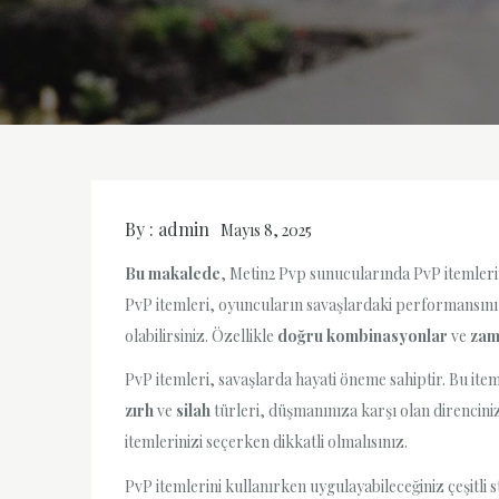
By :
admin
Mayıs 8, 2025
Bu makalede
, Metin2 Pvp sunucularında PvP itemlerinin
PvP itemleri, oyuncuların savaşlardaki performansını 
olabilirsiniz. Özellikle
doğru kombinasyonlar
ve
zam
PvP itemleri, savaşlarda hayati öneme sahiptir. Bu item
zırh
ve
silah
türleri, düşmanınıza karşı olan direncinizi
itemlerinizi seçerken dikkatli olmalısınız.
PvP itemlerini kullanırken uygulayabileceğiniz çeşitli s