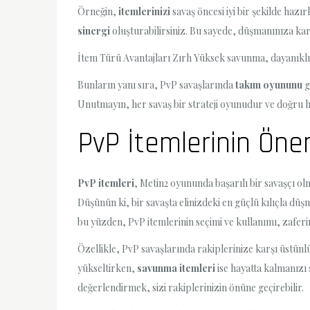
Örneğin,
itemlerinizi
savaş öncesi iyi bir şekilde hazı
sinergi
oluşturabilirsiniz. Bu sayede, düşmanınıza karşı
İtem Türü Avantajları Zırh Yüksek savunma, dayanıklılık
Bunların yanı sıra, PvP savaşlarında
takım oyununu
g
Unutmayın, her savaş bir strateji oyunudur ve doğru ham
PvP İtemlerinin Öne
PvP itemleri
, Metin2 oyununda başarılı bir savaşçı o
Düşünün ki, bir savaşta elinizdeki en güçlü kılıçla d
bu yüzden, PvP itemlerinin seçimi ve kullanımı, zaferi
Özellikle, PvP savaşlarında rakiplerinize karşı üstünlü
yükseltirken,
savunma itemleri
ise hayatta kalmanızı s
değerlendirmek, sizi rakiplerinizin önüne geçirebilir.