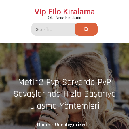
Skip
Vip Filo Kiralama
to
Oto Araç Kiralama
content
Search
for:
Metin2 Pvp Serverda PvP
Savaşlarında Hızla Başarıya
Ulaşma Yöntemleri
Home
Uncategorized