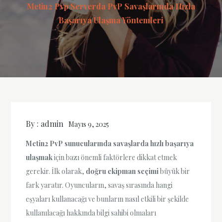
Metin2 Pvp Serverda PvP Savaşlarında Hızla
Başarıya Ulaşma Yöntemleri
By :
admin
Mayıs 9, 2025
Metin2 PvP sunucularında savaşlarda hızlı başarıya
ulaşmak
için bazı önemli faktörlere dikkat etmek
gerekir. İlk olarak,
doğru ekipman seçimi
büyük bir
fark yaratır. Oyuncuların, savaş sırasında hangi
eşyaları kullanacağı ve bunların nasıl etkili bir şekilde
kullanılacağı hakkında bilgi sahibi olmaları