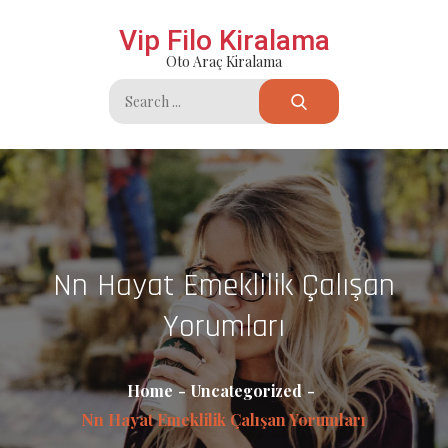
Skip
Vip Filo Kiralama
to
Oto Araç Kiralama
content
Search
for:
Nn Hayat Emeklilik Çalışan
Yorumları
Home
Uncategorized
Nn Hayat Emeklilik Çalışan Yorumları