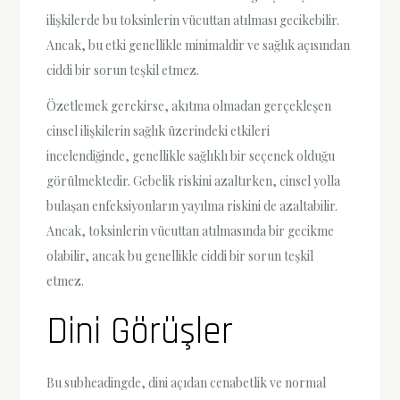
ilişkilerde bu toksinlerin vücuttan atılması gecikebilir.
Ancak, bu etki genellikle minimaldir ve sağlık açısından
ciddi bir sorun teşkil etmez.
Özetlemek gerekirse, akıtma olmadan gerçekleşen
cinsel ilişkilerin sağlık üzerindeki etkileri
incelendiğinde, genellikle sağlıklı bir seçenek olduğu
görülmektedir. Gebelik riskini azaltırken, cinsel yolla
bulaşan enfeksiyonların yayılma riskini de azaltabilir.
Ancak, toksinlerin vücuttan atılmasında bir gecikme
olabilir, ancak bu genellikle ciddi bir sorun teşkil
etmez.
Dini Görüşler
Bu subheadingde, dini açıdan cenabetlik ve normal