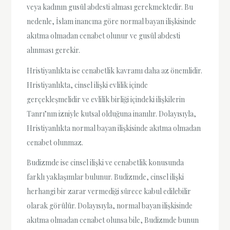
veya kadının gusül abdesti alması gerekmektedir. Bu
nedenle, İslam inancına göre normal bayan ilişkisinde
akıtma olmadan cenabet olunur ve gusül abdesti
alınması gerekir.
Hristiyanlıkta ise cenabetlik kavramı daha az önemlidir.
Hristiyanlıkta, cinsel ilişki evlilik içinde
gerçekleşmelidir ve evlilik birliği içindeki ilişkilerin
Tanrı’nın izniyle kutsal olduğuna inanılır. Dolayısıyla,
Hristiyanlıkta normal bayan ilişkisinde akıtma olmadan
cenabet olunmaz.
Budizmde ise cinsel ilişki ve cenabetlik konusunda
farklı yaklaşımlar bulunur. Budizmde, cinsel ilişki
herhangi bir zarar vermediği sürece kabul edilebilir
olarak görülür. Dolayısıyla, normal bayan ilişkisinde
akıtma olmadan cenabet olunsa bile, Budizmde bunun