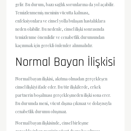
gelir. Bu durum, bazı sağlık sorunlarına da yol açabilir.
Temizlenmemiş meninin vücutta kalması,
enfeksiyonlara ve cinsel yolla bulaşan hastalıklara
neden olabilir. Bu nedenle, cinsel ilişki sonrasında
temizlenme önemlidir ve cenabetlik durumundan
kaçınmak için gerekli önlemler alınmalıdır.
Normal Bayan İlişkisi
Normal bayan ilişkisi, akıtma olmadan gerçekleşen
cinsel ilişkiyi ifade eder. Bu tür ilişkilerde, erkek
partnerin boşalması gerçekleşmeden ilişki sona erer.
Bu durumda meni, vücut dışına çıkmaz ve dolayısıyla
cenabetlik durumu oluşmaz.
Normal bayan ilişkisinde, cinsel birleşme