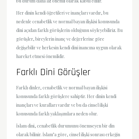
bu durum daha az önemli olarak kabul edilir.
Her dinin kendi öğretileri ve inançları vardır, bu
nedenle cenabetlik ve normal bayan ilişkisi konusunda
dini açıdan farklı görüşlerin olduğunu söyleyebiliriz. Bu
görüşler, bireylerin inanç ve değerlerine göre
değişebilir ve herkesin kendi dini inancına uygun olarak
hareket etmesi önemlidir.
Farklı Dini Görüşler
Farklı dinler, cenabetlik ve normal bayan ilişkisi
konusunda farklı görüşlere sahiptir. Her dinin kendi
inançları ve kuralları vardır ve bu da cinsel ilişki
konusunda farklı yaklaşımlara neden olur.
İslam dini, cenabetlik durumunu önemseyen bir din
olarak bilinir. İslam’a göre, cinsel ilişki sonrası erkeğin