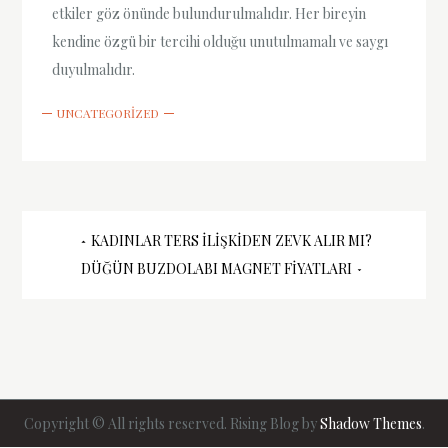
etkiler göz önünde bulundurulmalıdır. Her bireyin
kendine özgü bir tercihi olduğu unutulmamalı ve saygı
duyulmalıdır.
UNCATEGORIZED
Yazı
KADINLAR TERS İLIŞKIDEN ZEVK ALIR MI?
DÜĞÜN BUZDOLABI MAGNET FIYATLARI
gezinmesi
Copyright © All rights reserved. Rising Blog by
Shadow Themes
.