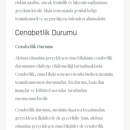
riskini azaltır, ancak temizlik ve hijyenin sağlanması
gerekmektedir. İlişki sonrasında genital bölge
temizlenmeli ve uygun hijyen önlemleri alınmalıdır.
Cenabetlik Durumu
Cenabetlik Durumu
Akıtma olmadan gerçekleşen cinsel ilişkinin cenabetlik
durumunu etkileyip etkilemediği tartışılmaktadır.
Cenabetlik, cinsel ilişki sonrası vücutta biriken meninin
temizlenmemesi durumudur. Bu durum, bazı dini
inançlar ve kültürel normlar tarafından
önemsenmektedir.
Cenabetlik durumu, meninin dışarıya boşalmadan
gerçekleşen ilişkilerde de geçerlidir. Yani, akıtma
olmadan gerçekleşen cinsel ilişkiler de cenabetlik