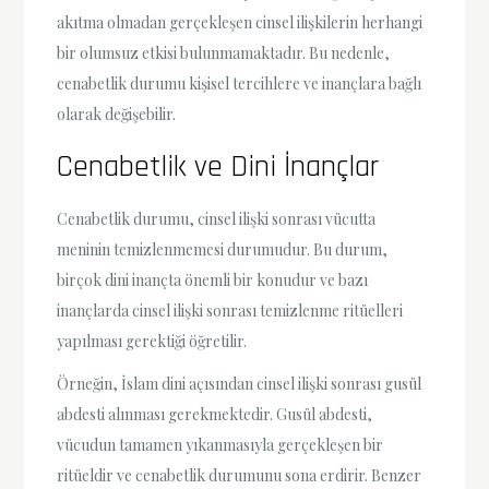
akıtma olmadan gerçekleşen cinsel ilişkilerin herhangi
bir olumsuz etkisi bulunmamaktadır. Bu nedenle,
cenabetlik durumu kişisel tercihlere ve inançlara bağlı
olarak değişebilir.
Cenabetlik ve Dini İnançlar
Cenabetlik durumu, cinsel ilişki sonrası vücutta
meninin temizlenmemesi durumudur. Bu durum,
birçok dini inançta önemli bir konudur ve bazı
inançlarda cinsel ilişki sonrası temizlenme ritüelleri
yapılması gerektiği öğretilir.
Örneğin, İslam dini açısından cinsel ilişki sonrası gusül
abdesti alınması gerekmektedir. Gusül abdesti,
vücudun tamamen yıkanmasıyla gerçekleşen bir
ritüeldir ve cenabetlik durumunu sona erdirir. Benzer