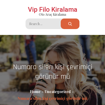
Skip
Vip Filo Kiralama
to
Oto Araç Kiralama
content
Search
for:
Numara silen kişi çevrimiçi
görünür mü
Home
Uncategorized
Numara silen kişi çevrimiçi görünür mü