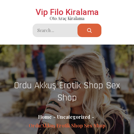
Skip
Vip Filo Kiralama
to
Oto Araç Kiralama
content
Search
for:
Ordu Akkuş Erotik Shop Sex
Shop
Home
Uncategorized
Ordu Akkuş Erotik Shop Sex Shop