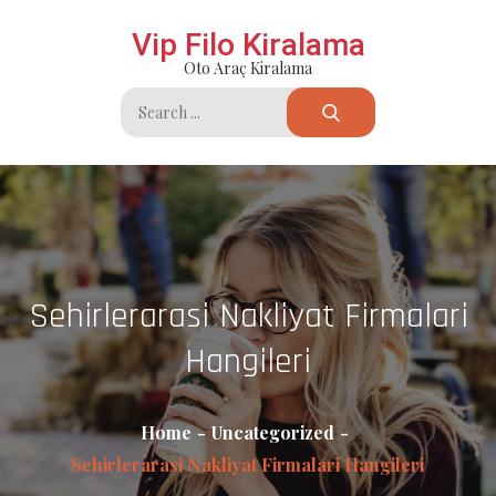
Skip
Vip Filo Kiralama
to
Oto Araç Kiralama
content
Search
for:
Sehirlerarasi Nakliyat Firmalari
Hangileri
Home
Uncategorized
Sehirlerarasi Nakliyat Firmalari Hangileri