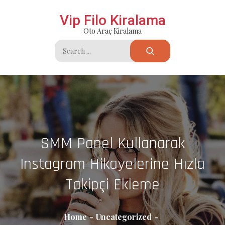
Skip
Vip Filo Kiralama
to
Oto Araç Kiralama
content
Search
for:
SMM Panel Kullanarak
Instagram Hikayelerine Hızla
Takipçi Ekleme
Home
Uncategorized