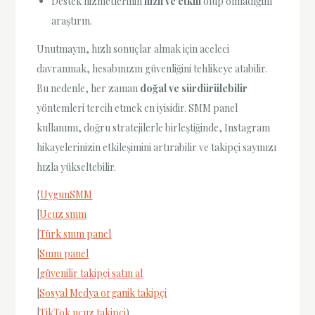
Destek hizmetlerinin
hızlı ve etkili
olup olmadığını
araştırın.
Unutmayın, hızlı sonuçlar almak için aceleci
davranmak, hesabınızın güvenliğini tehlikeye atabilir.
Bu nedenle, her zaman
doğal ve sürdürülebilir
yöntemleri tercih etmek en iyisidir. SMM panel
kullanımı, doğru stratejilerle birleştiğinde, Instagram
hikayelerinizin etkileşimini artırabilir ve takipçi sayınızı
hızla yükseltebilir.
{
UygunSMM
|
Ucuz smm
|
Türk smm panel
|
Smm panel
|
güvenilir takipçi satın al
|
Sosyal Medya organik takipçi
|
TikTok ucuz takipçi
)