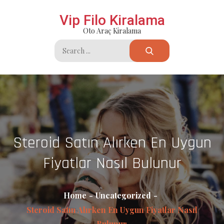
Skip
Vip Filo Kiralama
to
Oto Araç Kiralama
content
Search
for:
Steroid Satın Alırken En Uygun
Fiyatlar Nasıl Bulunur
Home
Uncategorized
Steroid Satın Alırken En Uygun Fiyatlar Nasıl
Bulunur