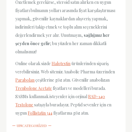
Özetlemek gerekirse, steroid satın alırken en uygun
fiyatları bulmanın yolları arasında fiyat karşılaştırması
yapmak, güvenilir kaynaklardan alışveriş yapmak,
indirimleri takip etmek ve toplu alım seçeneklerini
değerlendirmek yer alır. Unutmayın,
sağlığınız her
şeyden önce gelir
; bu yüzden her zaman dikkatli
olmalısınız!
Online olarak sizde
Halotestin
ürünlerinden sipariş
verebilirsiniz. Web sitemiz Anabolic Pharma üzerinden
Parabolan
çeşitlerine göz atın. Güvenilir anabolizan
Trenbolone Acetate
fiyatları ve modelleri burada.
SARMs kullanmak isteyenler için orjinal
RAD-140
Testolone
satışıyla buradayız. Peptid sevenler için en
uygun
Follistatin 344
fiyatlarına göz atın.
UNCATEGORIZED