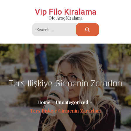
Skip
Vip Filo Kiralama
to
Oto Araç Kiralama
content
Search
for:
Ters Ilişkiye Girmenin Zararları
Home
Uncategorized
Ters Ilişkiye Girmenin Zararları