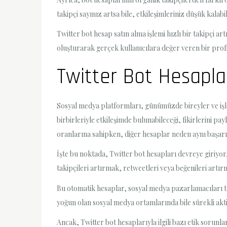
takipçi sayınız artsa bile, etkileşimleriniz düşük kalab
Twitter bot hesap satın alma işlemi hızlı bir takipçi art
oluşturarak gerçek kullanıcılara değer veren bir prof
Twitter Bot Hesaplar
Sosyal medya platformları, günümüzde bireyler ve işlet
birbirleriyle etkileşimde bulunabileceği, fikirlerini pay
oranlarına sahipken, diğer hesaplar neden aynı başar
İşte bu noktada, Twitter bot hesapları devreye giriyor
takipçileri artırmak, retweetleri veya beğenileri artırm
Bu otomatik hesaplar, sosyal medya pazarlamacıları ta
yoğun olan sosyal medya ortamlarında bile sürekli aktif 
Ancak, Twitter bot hesaplarıyla ilgili bazı etik sorunl