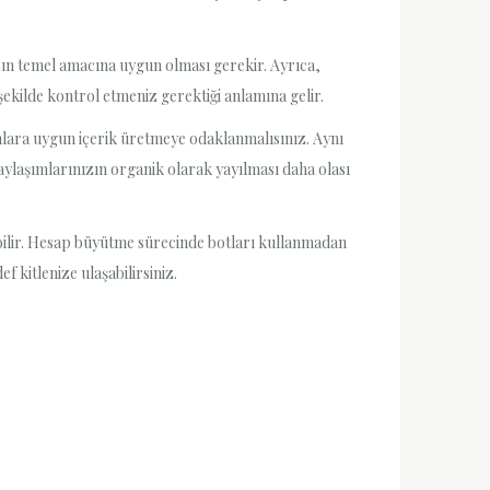
ızın temel amacına uygun olması gerekir. Ayrıca,
 şekilde kontrol etmeniz gerektiği anlamına gelir.
ip onlara uygun içerik üretmeye odaklanmalısınız. Aynı
paylaşımlarınızın organik olarak yayılması daha olası
tabilir. Hesap büyütme sürecinde botları kullanmadan
f kitlenize ulaşabilirsiniz.