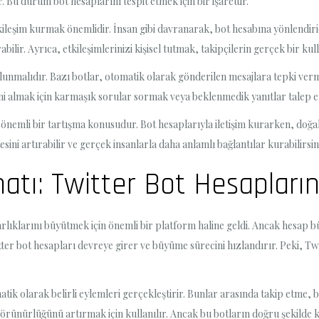
. Bu durum bot hesaplarını tespit etmek için bir işarettir.
etkileşim kurmak önemlidir. İnsan gibi davranarak, bot hesabına yönlendir
bilir. Ayrıca, etkileşimlerinizi kişisel tutmak, takipçilerin gerçek bir kul
lunmalıdır. Bazı botlar, otomatik olarak gönderilen mesajlara tepki verm
i almak için karmaşık sorular sormak veya beklenmedik yanıtlar talep etmek
 önemli bir tartışma konusudur. Bot hesaplarıyla iletişim kurarken, doğ
sini artırabilir ve gerçek insanlarla daha anlamlı bağlantılar kurabilirsin
tı: Twitter Bot Hesapların
arlıklarını büyütmek için önemli bir platform haline geldi. Ancak hesap bü
er bot hesapları devreye girer ve büyüme sürecini hızlandırır. Peki, Twitt
ik olarak belirli eylemleri gerçekleştirir. Bunlar arasında takip etme, 
görünürlüğünü artırmak için kullanılır. Ancak bu botların doğru şekilde 