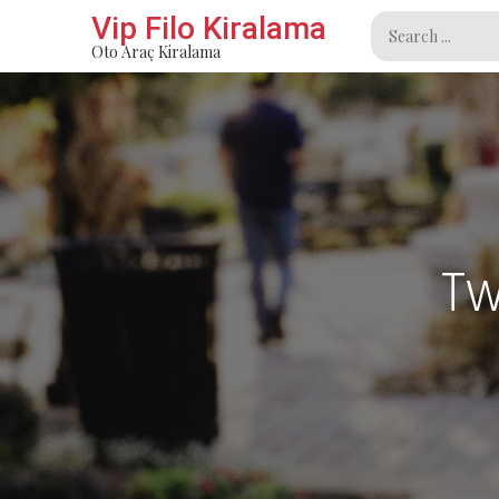
Skip
Vip Filo Kiralama
Search
to
Oto Araç Kiralama
for:
content
Tw