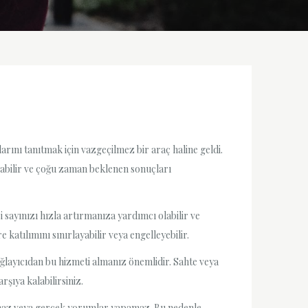
arını tanıtmak için vazgeçilmez bir araç haline geldi.
olabilir ve çoğu zaman beklenen sonuçları
 sayınızı hızla artırmanıza yardımcı olabilir ve
katılımını sınırlayabilir veya engelleyebilir.
ağlayıcıdan bu hizmeti almanız önemlidir. Sahte veya
rşıya kalabilirsiniz.
ramaz veya gerçek yorumlar yapamaz. Bu nedenle,