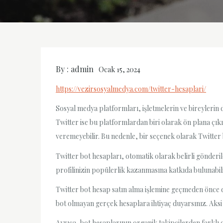
By :
admin
Ocak 15, 2024
https://vezirsosyalmedya.com/twitter-hesaplari/
Sosyal medya platformları, işletmelerin ve bireylerin d
Twitter ise bu platformlardan biri olarak ön plana çı
veremeyebilir. Bu nedenle, bir seçenek olarak Twitter b
Twitter bot hesapları, otomatik olarak belirli gönderil
profilinizin popülerlik kazanmasına katkıda bulunabilir
Twitter bot hesap satın alma işlemine geçmeden önce d
bot olmayan gerçek hesaplara ihtiyaç duyarsınız. Aksi t
Ayrıca, bot hesaplarının organik takipçilerden farkl