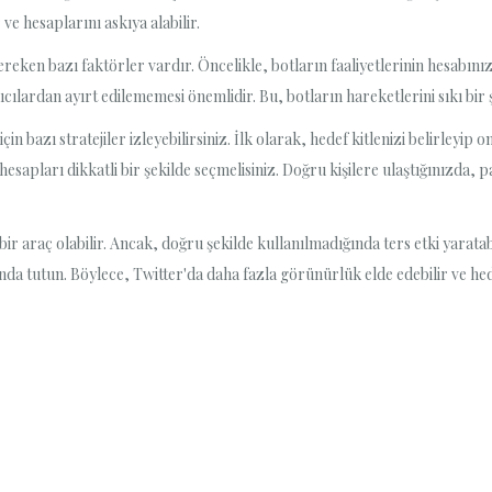
 ve hesaplarını askıya alabilir.
reken bazı faktörler vardır. Öncelikle, botların faaliyetlerinin hesabın
ıcılardan ayırt edilememesi önemlidir. Bu, botların hareketlerini sıkı bir
için bazı stratejiler izleyebilirsiniz. İlk olarak, hedef kitlenizi belirley
sapları dikkatli bir şekilde seçmelisiniz. Doğru kişilere ulaştığınızda, 
bir araç olabilir. Ancak, doğru şekilde kullanılmadığında ters etki yara
tında tutun. Böylece, Twitter'da daha fazla görünürlük elde edebilir ve hede