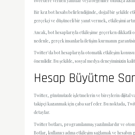
tweetlere verilen yanıtlar veya beğeniler oldukça azdır
Bir kez bot hesabı belirlendiğinde, doğal bir şekilde 
gerçekçi ve düşünceli bir yanıt vermek, etkileşimi artıra
Ancak, bot hesaplarıyla etkileşime geçerken dikkatli o
nedenle, gerçek insanlarla iletişim kurmanın garantisin
Twitter'da bot hesaplarıyla otomatik etkileşim konusu
önemlidir. Bu şekilde, sosyal medya deneyiminizin kalite
Hesap Büyütme Sana
Twitter, günümüzde işletmelerin ve bireylerin dijital v
takipçi kazanmak için çaba sarf eder. Bu noktada, Twitt
detaylar.
Twitter botları, programlanmış yazılımlardır ve otomat
Botlar, kullanıcı adına etkileşim sağlamak ve hesabın 