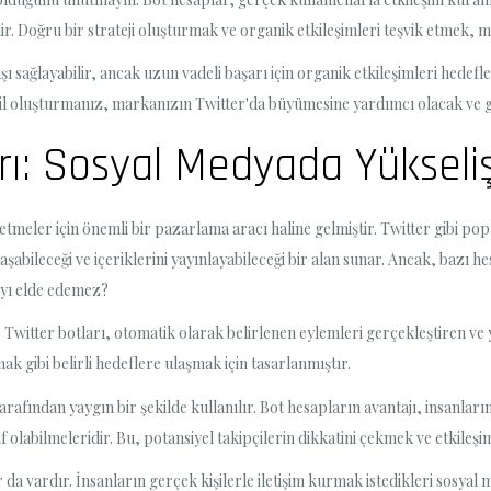
ilir. Doğru bir strateji oluşturmak ve organik etkileşimleri teşvik etmek, 
ışı sağlayabilir, ancak uzun vadeli başarı için organik etkileşimleri hedefl
il oluşturmanız, markanızın Twitter'da büyümesine yardımcı olacak ve ge
ı: Sosyal Medyada Yükseliş
meler için önemli bir pazarlama aracı haline gelmiştir. Twitter gibi pop
laşabileceği ve içeriklerini yayınlayabileceği bir alan sunar. Ancak, bazı he
ıyı elde edemez?
. Twitter botları, otomatik olarak belirlenen eylemleri gerçekleştiren ve
ak gibi belirli hedeflere ulaşmak için tasarlanmıştır.
rafından yaygın bir şekilde kullanılır. Bot hesapların avantajı, insanla
olabilmeleridir. Bu, potansiyel takipçilerin dikkatini çekmek ve etkileşiml
ar da vardır. İnsanların gerçek kişilerle iletişim kurmak istedikleri sos