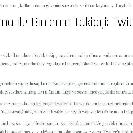
 Bu durum, kullanıcıların güvenini sarsabilir ve itibar kaybına yol açabilir.
ama ile Binlerce Takipçi: Tw
 kullanıcıların büyük takipçi sayılarına sahip olma arzularını artırmışt
ncak, son zamanlarda yaygınlaşan bir trend olan Twitter bot hesap satın
yönetilen yapay hesaplardır. Bu hesaplar, gerçek kullanıcılar gibi davrana
akipçi sayılarına ulaşmayı mümkün kılar ve sosyal medya etkisini artırma 
 ve zaman alıcılığı nedeniyle Twitter bot hesaplarını tercih etmektedir. B
ütçe karşılığında, bu hizmeti sağlayan çeşitli web siteleri üzerinden takipçi
dan bazı soru işaretleri doğurur. Bu hesaplar genellikle gerçek olmayan v
tkili bir sosyal medya varlığına sahip olamazsınız. Ayrıca, Twitter'ın bo