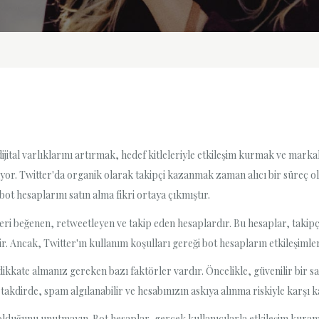
ijital varlıklarını artırmak, hedef kitleleriyle etkileşim kurmak ve markal
kıyor. Twitter'da organik olarak takipçi kazanmak zaman alıcı bir süreç 
ot hesaplarını satın alma fikri ortaya çıkmıştır.
eri beğenen, retweetleyen ve takip eden hesaplardır. Bu hesaplar, takipçi
. Ancak, Twitter'ın kullanım koşulları gereği bot hesapların etkileşimlere 
ikkate almanız gereken bazı faktörler vardır. Öncelikle, güvenilir bir s
akdirde, spam algılanabilir ve hesabınızın askıya alınma riskiyle karşı ka
ı olduğunu unutmayın. Bot hesaplar, gerçek kullanıcılarla etkileşim ku