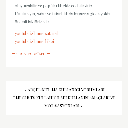
oluşturabilir ve popülerlik elde edebilirsiniz.
Unutmayın, sabır ve tutarlılık da başarıya giden yolda
önemli faktörlerdir.
youtube izlenme satın al
youtube izlenme hilesi
UNCATEGORIZED
Yazı
ARÇELIK KLIMA KULLANICI YORUMLARI
OMEGLE TV KULLANICILARI KULLANIM AMAÇLARI VE
gezinmesi
MOTIVASYONLARI