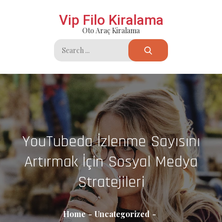
Skip
Vip Filo Kiralama
to
Oto Araç Kiralama
content
Search
for:
YouTubeda İzlenme Sayısını
Artırmak İçin Sosyal Medya
Stratejileri
Home
Uncategorized